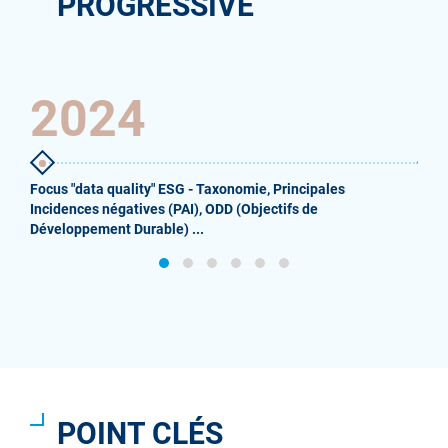
PROGRESSIVE
2024
2
Focus "data quality" ESG - Taxonomie, Principales
Pris
Incidences négatives (PAI), ODD (Objectifs de
ASIR
Développement Durable) ...
arme
POINT CLÉS