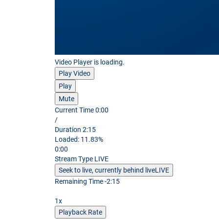
Video Player is loading.
Play Video
Play
Mute
Current Time
0:00
/
Duration
2:15
Loaded
:
11.83%
0:00
Stream Type
LIVE
Seek to live, currently behind live
LIVE
Remaining Time
-
2:15
1x
Playback Rate