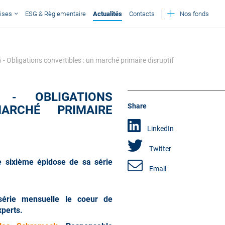
ises
ESG & Règlementaire
Actualités
Contacts
Nos fonds
Obligations convertibles : un marché primaire disruptif
OBLIGATIONS
°6 -
Share
ARCHÉ PRIMAIRE
LinkedIn
Twitter
e sixième épidose de sa série
Email
série mensuelle le coeur de
xperts.