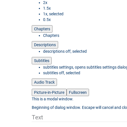
2x
1.5x
1x
, selected
0.5x
Chapters
Chapters
Descriptions
descriptions off
, selected
Subtitles
subtitles settings
, opens subtitles settings dialo
subtitles off
, selected
Audio Track
Picture-in-Picture
Fullscreen
This is a modal window.
Beginning of dialog window. Escape will cancel and cl
Text