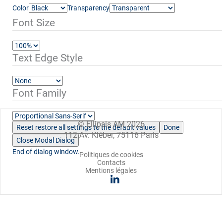
Color
Transparency
Font Size
Text Edge Style
Font Family
© Ellipsis AM 2026
Reset
restore all settings to the default values
Done
112 Av. Kléber, 75116 Paris
Close Modal Dialog
End of dialog window.
Politiques de cookies
Contacts
Mentions légales