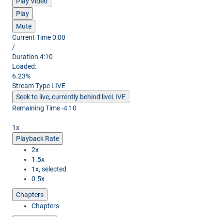
Play Video
Play
Mute
Current Time
0:00
/
Duration
4:10
Loaded
:
6.23%
Stream Type
LIVE
Seek to live, currently behind live
LIVE
Remaining Time
-
4:10
1x
Playback Rate
2x
1.5x
1x
, selected
0.5x
Chapters
Chapters