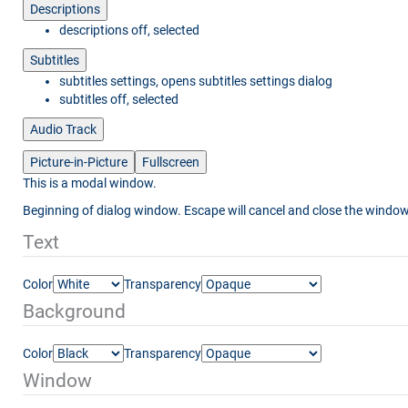
Descriptions
descriptions off
, selected
Subtitles
subtitles settings
, opens subtitles settings dialog
subtitles off
, selected
Audio Track
Picture-in-Picture
Fullscreen
This is a modal window.
Beginning of dialog window. Escape will cancel and close the window
Text
Color
Transparency
Background
Color
Transparency
Window