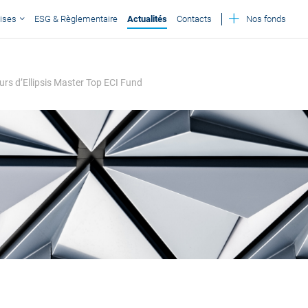
ises
ESG & Règlementaire
Actualités
Contacts
Nos fonds
rs d’Ellipsis Master Top ECI Fund