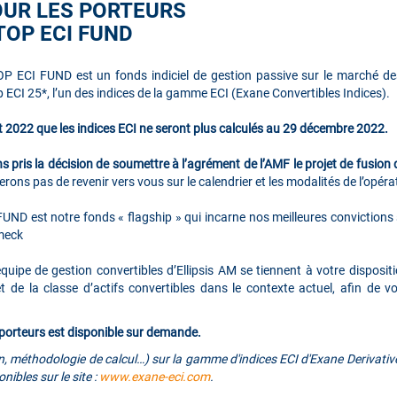
UR LES PORTEURS
TOP ECI FUND
ECI FUND est un fonds indiciel de gestion passive sur le marché des
p ECI 25*, l’un des indices de la gamme ECI (Exane Convertibles Indices).
2022 que les indices ECI ne seront plus calculés au 29 décembre 2022.
ns pris la décision de soumettre à l’agrément de l’AMF le projet de fus
ons pas de revenir vers vous sur le calendrier et les modalités de l’opéra
st notre fonds « flagship » qui incarne nos meilleures convictions s
meck
quipe de gestion convertibles d’Ellipsis AM se tiennent à votre disposi
êt de la classe d’actifs convertibles dans le contexte actuel, afin d
 porteurs est disponible sur demande.
 méthodologie de calcul…) sur la gamme d'indices ECI d'Exane Derivatives, 
ibles sur le site :
www.exane-eci.com
.