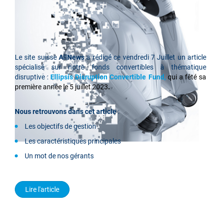
Le site suisse
AllNews
a rédigé ce vendredi 7 Juillet
un article
spécialisé sur notre fonds convertibles à thématique
disruptive :
Ellipsis Disruption Convertible Fund,
qui a fêté sa
première année le 5 juillet 2023
.
Nous retrouvons dans cet article
:
Les objectifs de gestion
Les caractéristiques principales
Un mot de nos gérants
Lire l'article