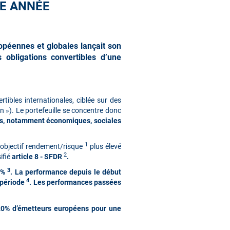
RE ANNÉE
ropéennes et globales lançait son
 obligations convertibles d’une
rtibles internationales, ciblée sur des
n »). Le portefeuille se concentre donc
es, notamment économiques, sociales
1
n objectif rendement/risque
plus élevé
2
ifié
article 8 - SFDR
.
3
,6%
. La performance depuis le début
4
a période
. Les performances passées
t 20% d’émetteurs européens pour une