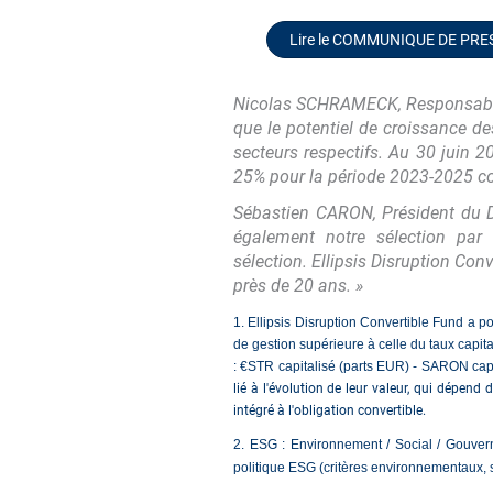
Lire le COMMUNIQUE DE PRE
Nicolas SCHRAMECK, Responsable d
que le potentiel de croissance de
secteurs respectifs. Au 30 juin 
25% pour la période 2023-2025 co
Sébastien CARON, Président du Di
également notre sélection par n
sélection.
Ellipsis Disruption Conv
près de 20 ans.
»
1. Ellipsis Disruption Convertible Fund a 
de gestion supérieure à celle du taux capi
: €STR capitalisé (parts EUR) - SARON capi
lié à l'évolution de leur valeur, qui dépend 
intégré à l'obligation convertible.
2. ESG : Environnement / Social / Gouver
politique ESG (critères environnementaux, s