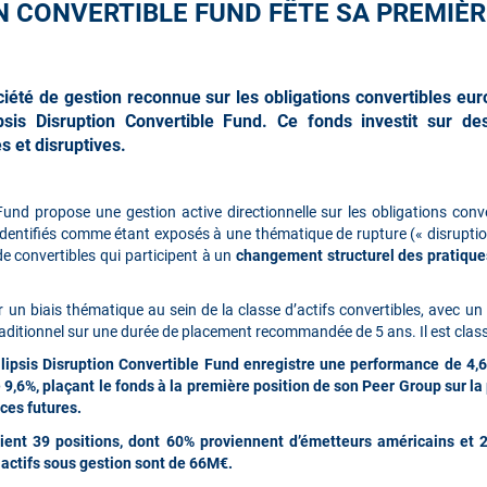
ON CONVERTIBLE FUND FÊTE SA PREMIÈ
société de gestion reconnue sur les obligations convertibles eu
psis Disruption Convertible Fund. Ce fonds investit sur des
s et disruptives.
 Fund propose une gestion active directionnelle sur les obligations conve
a identifiés comme étant exposés à une thématique de rupture (« disruptio
de convertibles qui participent à un
changement structurel des pratiqu
un biais thématique au sein de la classe d’actifs convertibles, avec u
raditionnel sur une durée de placement recommandée de 5 ans. Il est class
lipsis Disruption Convertible Fund enregistre une performance de 4
 9,6%, plaçant le fonds à la première position de son Peer Group sur l
ces futures.
étient 39 positions, dont 60% proviennent d’émetteurs américains e
actifs sous gestion sont de 66M€.