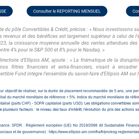
SSE
Consulter le REPORTING MENSUEL
Co
u pôle Convertibles & Crédit, précise : «
Nous investissons su
s revenus et des bénéfices est largement supérieur à celui de l
2023, la croissance moyenne annuelle des ventes attendues des s
ntre 4% pour le S&P 500 et 8% pour le Nasdaq.
»
rectoire d’Ellipsis AM, ajoute : «
La thématique de la disrupti
os filtres financiers et extra-financiers, visant à encadr
ertible Fund intègre l’ensemble du savoir-faire d’Ellipsis AM sur
pour objectif de réaliser, sur la durée de placement recommandée de 5 ans, une p
talisé du marché monétaire de référence + 5%. Indice du marché monétaire de référ
talisé (parts CHF) - SOFR capitalisé (parts USD
).
Les obligations convertibles son
de plusieurs facteurs : le niveau des taux d'intérêt, l'évolution du prix des actions s
nance. SFDR : Règlement européen (UE) No 2019/2088 dit Sustainable Finance 
ociaux et de gouvernance) : https://www.ellipsis-am.com/fra/fr/pro/esg-reglementai