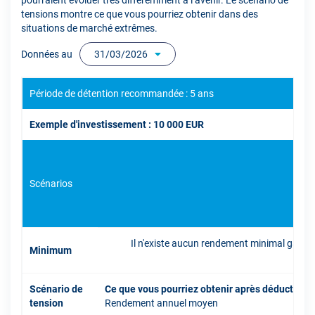
pourraient évoluer très différemment à l’avenir. Le scénario de
tensions montre ce que vous pourriez obtenir dans des
situations de marché extrêmes.
Données au
31/03/2026
Période de détention recommandée : 5 ans
Exemple d'investissement : 10 000 EUR
Scénarios
Il n'existe aucun rendement minimal garant
Minimum
inve
Scénario de
Ce que vous pourriez obtenir après déduction 
tension
Rendement annuel moyen