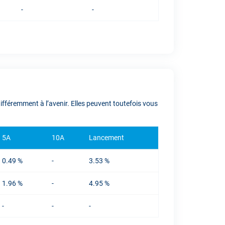
-
-
fféremment à l’avenir. Elles peuvent toutefois vous
5A
10A
Lancement
0.49 %
-
3.53 %
1.96 %
-
4.95 %
-
-
-