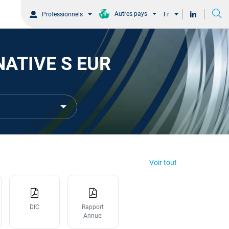
Autres pays
Professionnels
Fr
NATIVE S EUR
Voir tout
DIC
Rapport
Annuel