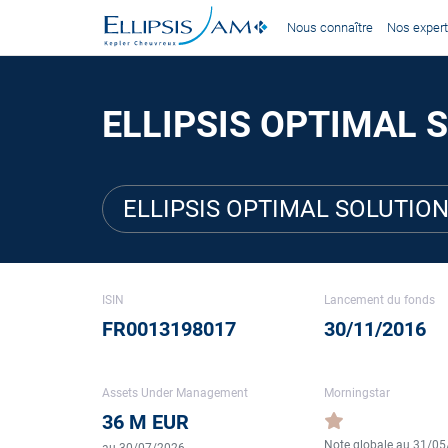
Nous connaître
Nos expert
ELLIPSIS OPTIMAL S
ELLIPSIS OPTIMAL SOLUTION
ISIN
Lancement du fonds
FR0013198017
30/11/2016
Assets Under Management
Morningstar
36 M EUR
Note globale au 31/0