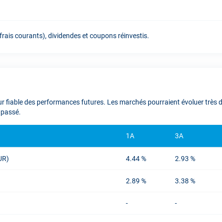
rais courants), dividendes et coupons réinvestis.
 fiable des performances futures. Les marchés pourraient évoluer très di
 passé.
1A
3A
EUR)
4.44 %
2.93 %
2.89 %
3.38 %
-
-