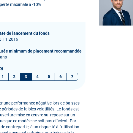
de perte maximale à -10%
ate de lancement du fonds
0.11.2016
urée minimum de placement recommandée
 ans
RI
1
2
3
4
5
6
7
rer une performance négative lors de baisses
 périodes de faibles volatilités. Le fonds est
couverture mise en œuvre sui repose sur un
ue que ce modèle ne soit pas efficient. Par
 de contrepartie, à un risque lié à l’utilisation
éments peuvent entraîner une baisse de la