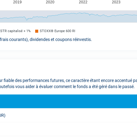
€STR capitalisé + 1%
STOXX® Europe 600 RI
rais courants), dividendes et coupons réinvestis.
 fiable des performances futures, ce caractère étant encore accentué par 
toutefois vous aider à évaluer comment le fonds a été géré dans le passé.
EUR)