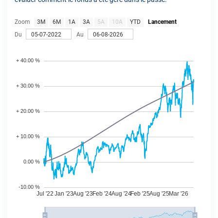
Zoom
3M
6M
1A
3A
5A
10A
YTD
Lancement
Du
Au