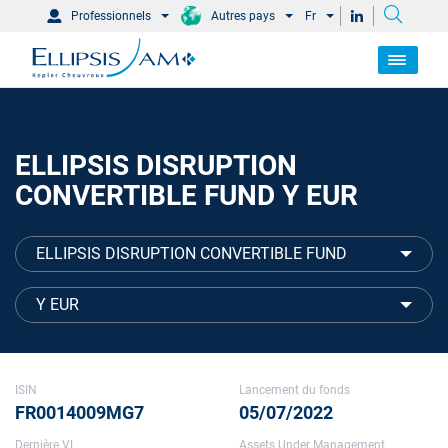
Professionnels
Autres pays
Fr
ELLIPSIS DISRUPTION
CONVERTIBLE FUND Y EUR
ELLIPSIS DISRUPTION CONVERTIBLE FUND
Y EUR
ISIN
Lancement du fonds
FR0014009MG7
05/07/2022
Dernière VL
Assets Under Management