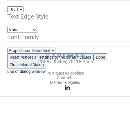
Text Edge Style
Font Family
© Ellipsis AM 2026
Reset
restore all settings to the default values
Done
112 Av. Kléber, 75116 Paris
Close Modal Dialog
End of dialog window.
Politiques de cookies
Contacts
Mentions légales