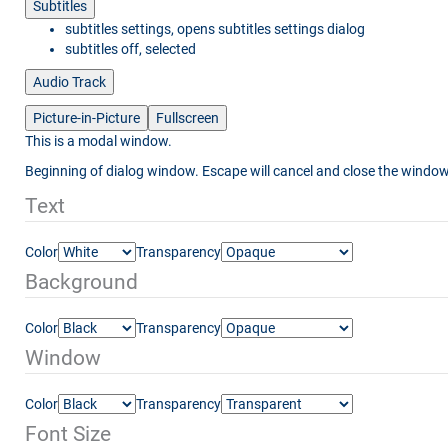
Subtitles
subtitles settings
, opens subtitles settings dialog
subtitles off
, selected
Audio Track
Picture-in-Picture
Fullscreen
This is a modal window.
Beginning of dialog window. Escape will cancel and close the window
Text
Color
Transparency
Background
Color
Transparency
Window
Color
Transparency
Font Size