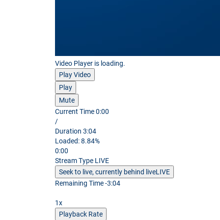
Video Player is loading.
Play Video
Play
Mute
Current Time
0:00
/
Duration
3:04
Loaded
:
8.84%
0:00
Stream Type
LIVE
Seek to live, currently behind live
LIVE
Remaining Time
-
3:04
1x
Playback Rate