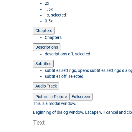
2x
1.5x
1x
, selected
0.5x
Chapters
Chapters
Descriptions
descriptions off
, selected
Subtitles
subtitles settings
, opens subtitles settings dialo
subtitles off
, selected
Audio Track
Picture-in-Picture
Fullscreen
This is a modal window.
Beginning of dialog window. Escape will cancel and cl
Text