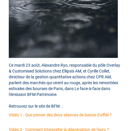
Ce mardi 23 août, Alexandre Ryo, responsable du pôle Overlay
& Customised Solutions chez Ellipsis AM, et Cyrille Collet,
directeur de la gestion quantitative actions chez CPR AM,
parlent des marchés qui virent au rouge, après les remontées
estivales des bourses de Paris, dans Le face-à-face dans
l'émission BFM Patrimoine.
Retrouvez sur le site de BFM. :
Vidéo 1 - Que penser des deux séances de baisse d'affilé ?
Vidéo 2 - Comment interpréter la dépréciation de l'euro ?