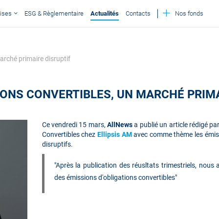
ises
ESG & Règlementaire
Actualités
Contacts
Nos fonds
arché primaire disruptif
IONS CONVERTIBLES, UN MARCHÉ PRIMA
Ce
vendredi 15 mars
,
AllNews
a publié un article rédigé 
Convertibles chez
Ellipsis AM
avec comme thème les émiss
disruptifs.
"Après la publication des réusltats trimestriels, nou
des émissions d'obligations convertibles
"