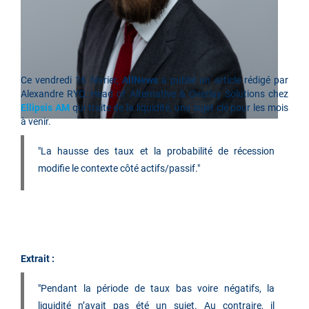
Ce
vendredi 16 février
,
AllNews
a publié un article rédigé par
Alexandre RYO, Head of Alternative & Overlay Solutions chez
Ellipsis AM
qui traite de la liquidité, une sujet clé pour les mois
à venir.
"La hausse des taux et la probabilité de récession
modifie le contexte côté actifs/passif
."
Extrait :
"Pendant la période de taux bas voire négatifs, la
liquidité n’avait pas été un sujet. Au contraire, il