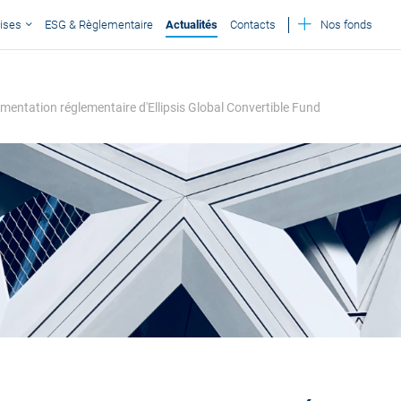
ises
ESG & Règlementaire
Actualités
Contacts
Nos fonds
umentation réglementaire d'Ellipsis Global Convertible Fund