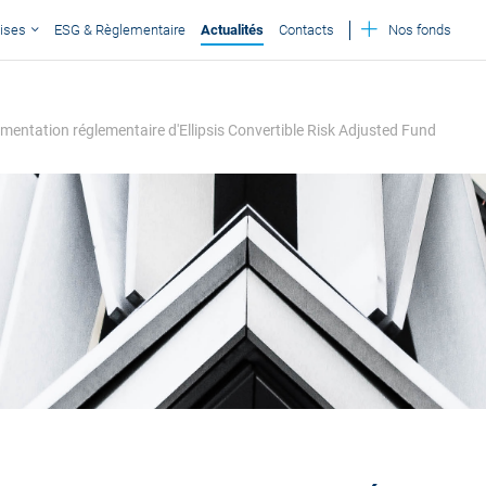
ises
ESG & Règlementaire
Actualités
Contacts
Nos fonds
umentation réglementaire d'Ellipsis Convertible Risk Adjusted Fund