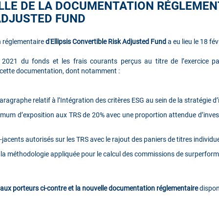
LLE DE LA DOCUMENTATION RÉGLEMENT
ADJUSTED FUND
n réglementaire
d
'
Ellipsis Convertible Risk Adjusted Fund
a eu lieu le 18 fé
 2021 du fonds et les frais courants perçus au titre de l’exercice pa
s cette documentation, dont notamment :
ragraphe relatif à l’Intégration des critères ESG au sein de la stratégie 
mum d’exposition aux TRS de 20% avec une proportion attendue d’investi
jacents autorisés sur les TRS avec le rajout des paniers de titres individue
r la méthodologie appliquée pour le calcul des commissions de surperfor
e aux porteurs ci-contre et la nouvelle documentation réglementaire
dispon