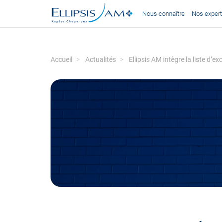
Nous connaître
Nos expert
Accueil
Actualités
Ellipsis AM intègre la liste d’