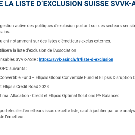
E LA LISTE D’EXCLUSION SUISSE SVVK-
gestion active des politiques d’exclusion portant sur des secteurs sensibl
mains.
puient notamment sur des listes d’émetteurs exclus externes.
tilisera la liste d’exclusion de
l’Association
onsables
SVVK-ASIR
:
https://svvk-asir.ch/fr/liste-d-exclusion
 OPC suivants :
 Convertible Fund – Ellipsis Global Convertible Fund et Ellipsis Disruption
 et Ellipsis Credit Road 2028
ptimal Allocation - Credit et Ellipsis Optimal Solutions PA Balanced
portefeuille d’émetteurs issus de cette liste
, sauf à justifier par une analy
de l’émetteur.