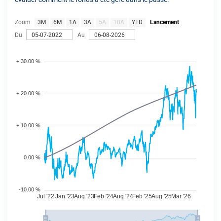
Zoom
3M
6M
1A
3A
5A
10A
YTD
Lancement
Du
Au