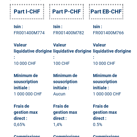
Part I-CHF
Part P-CHF
Part EB-CHF
Isin :
Isin :
Isin :
FR001400M774
FR001400M782
FR001400M766
Valeur
Valeur
Valeur
liquidative d'origine
liquidative d'origine
liquidative d'origine
:
:
:
10 000 CHF
100 CHF
10 000 CHF
Minimum de
Minimum de
Minimum de
souscription
souscription
souscription
initiale :
initiale :
initiale :
1 000 000 CHF
Aucun
1 000 000 CHF
Frais de
Frais de
Frais de
gestion max
gestion max
gestion max
direct :
direct :
direct :
0,65%
1,4%
0.5%
Commissions
Commissions
Commissions