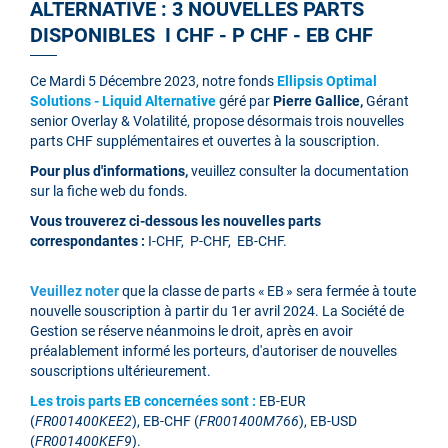
ALTERNATIVE : 3 NOUVELLES PARTS
DISPONIBLES I CHF - P CHF - EB CHF
Ce Mardi 5 Décembre 2023, notre fonds
Ellipsis Optimal
Solutions - Liquid Alternative
géré par
Pierre Gallice,
Gérant
senior Overlay & Volatilité, propose désormais trois nouvelles
parts CHF supplémentaires et ouvertes à la souscription.
Pour plus d'informations,
veuillez consulter la documentation
sur la fiche web du fonds.
Vous trouverez ci-dessous les nouvelles parts
correspondantes :
I-CHF, P-CHF, EB-CHF.
Veuillez noter
que la classe de parts « EB » sera fermée à toute
nouvelle souscription à partir du 1er avril 2024. La Société de
Gestion se réserve néanmoins le droit, après en avoir
préalablement informé les porteurs, d'autoriser de nouvelles
souscriptions ultérieurement.
Les trois parts EB concernées sont :
EB-EUR
(
FR001400KEE2
), EB-CHF (
FR001400M766
), EB-USD
(
FR001400KEF9
).