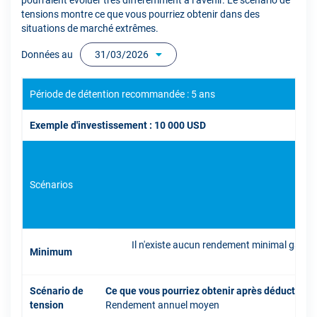
pourraient évoluer très différemment à l’avenir. Le scénario de
tensions montre ce que vous pourriez obtenir dans des
situations de marché extrêmes.
Données au
31/03/2026
Période de détention recommandée : 5 ans
Exemple d'investissement : 10 000 USD
Scénarios
Il n'existe aucun rendement minimal garant
Minimum
inve
Scénario de
Ce que vous pourriez obtenir après déduction 
tension
Rendement annuel moyen