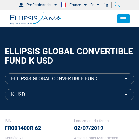
Professionnels
France
Fr
ELLIPSIS GLOBAL CONVERTIBLE
FUND K USD
ELLIPSIS GLOBAL CONVERTIBLE FUND
K USD
ISIN
Lancement du fonds
FR001400RI62
02/07/2019
Dernière VL
Assets Under Management