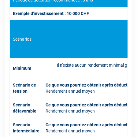
Période de détention recommandée : 5 ans
Exemple d'investissement : 10 000 CHF
Scénarios
Il n'existe aucun rendement minimal garant
Minimum
inve
Scénario de
Ce que vous pourriez obtenir après déduction 
tension
Rendement annuel moyen
Scénario
Ce que vous pourriez obtenir après déduction 
défavorable
Rendement annuel moyen
Scénario
Ce que vous pourriez obtenir après déduction 
intermédiaire
Rendement annuel moyen