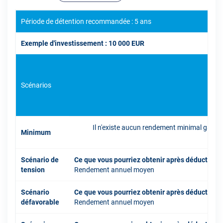
Période de détention recommandée : 5 ans
Exemple d'investissement : 10 000 EUR
Scénarios
Il n'existe aucun rendement minimal garant
Minimum
inve
Scénario de
Ce que vous pourriez obtenir après déduction 
tension
Rendement annuel moyen
Scénario
Ce que vous pourriez obtenir après déduction 
défavorable
Rendement annuel moyen