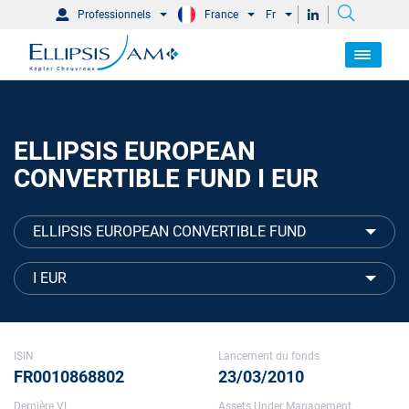
Professionnels
France
Fr
ELLIPSIS EUROPEAN
CONVERTIBLE FUND I EUR
ELLIPSIS EUROPEAN CONVERTIBLE FUND
I EUR
ISIN
Lancement du fonds
FR0010868802
23/03/2010
Dernière VL
Assets Under Management