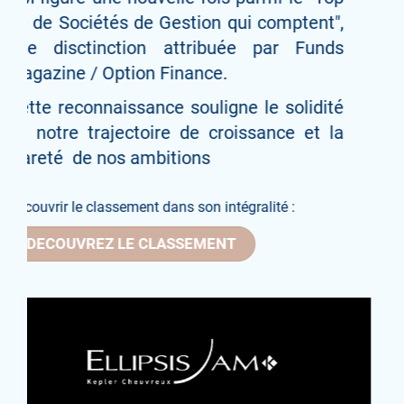
opportunités de portage les plus
attractives au sein des segments
obligataires à forte valeur ajoutée, en
combinant crédit flexible et opportuniste,
arbitrage d'obligations convertibles et
protection contre les risques extrêmes de
marché.
Nous remercions l'ensemble de nos
investisseurs pour leur confiance et leur
soutien continus
Découvrez en plus sur la stratégie du fonds :
EN SAVOIR PLUS