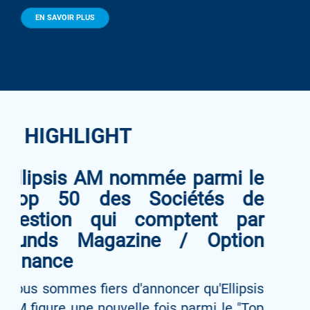
EN SAVOIR PLUS
HIGHLIGHTS
Ellipsis Global Credit
Opportunities atteint les 150
millions d'euros d'encours
seulement neuf mois après
son lancement
Pour rappel le fonds vise à capter les