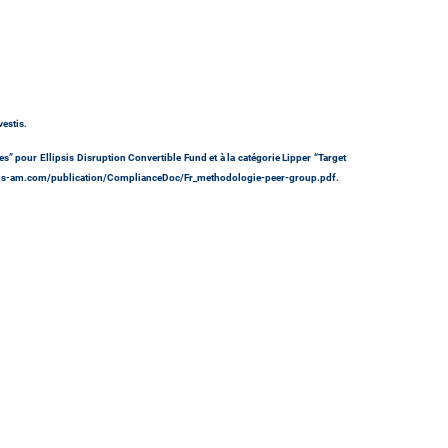
estis.
” pour Ellipsis Disruption Convertible Fund et à la catégorie Lipper “Target
.ellipsis-am.com/publication/ComplianceDoc/Fr_methodologie-peer-group.pdf.