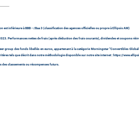
on est inférieure à BBB --/Baa 3 (classification des agences officielles ou propre à Ellipsis AM)
23. Performances nettes de frais (après déduction des frais courants), dividendes et coupons réinv
r group des fonds libellés en euros, appartenant à la catégorie Morningstar “Convertibles Globales
ritères tels que décrit dans notre méthodologie disponible sur notre site internet : https://www
es des classements ou récompenses futurs.