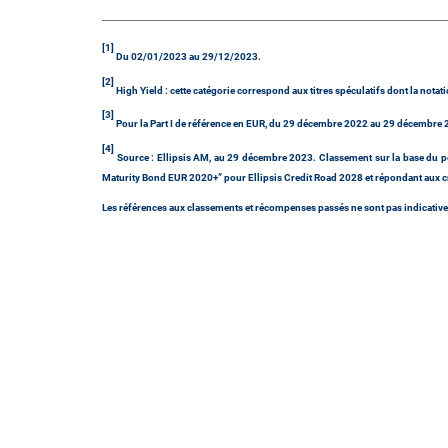
[1]
Du 02/01/2023 au 29/12/2023.
[2]
High Yield : cette catégorie correspond aux titres spéculatifs dont la notati
[3]
Pour la Part I de référence en EUR, du 29 décembre 2022 au 29 décembre 20
[4]
Source : Ellipsis AM, au 29 décembre 2023. Classement sur la base du pee
Maturity Bond EUR 2020+” pour Ellipsis Credit Road 2028 et répondant aux c
Les références aux classements et récompenses passés ne sont pas indicativ