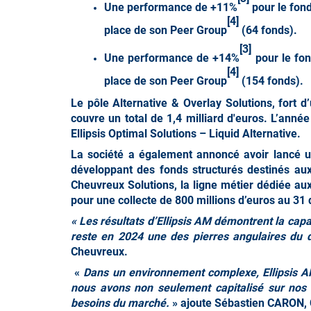
Une performance de +11%
pour le fond
[4]
place de son Peer Group
(64 fonds).
[3]
Une performance de +14%
pour le fon
[4]
place de son Peer Group
(154 fonds).
Le pôle
Alternative &
Overlay Solutions
, fort 
couvre un total de 1,4 milliard d'euros. L’anné
Ellipsis Optimal Solutions – Liquid Alternative.
La société a également annoncé avoir lancé 
développant des fonds structurés destinés aux 
Cheuvreux Solutions, la ligne métier dédiée au
pour une collecte de 800 millions d’euros au 3
« Les résultats d’Ellipsis AM démontrent la cap
reste en 2024 une des pierres angulaires du
Cheuvreux.
«
Dans un environnement complexe, Ellipsis AM
nous avons non seulement capitalisé sur nos 
besoins du marché.
» ajoute Sébastien CARON, 