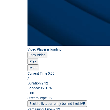
Video Player is loading.
Play Video
Play
Mute
Current Time
0:00
/
Duration
2:12
Loaded
:
12.15%
0:00
Stream Type
LIVE
Seek to live, currently behind live
LIVE
Remaining Time
-
2:12