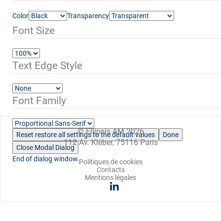
Color
Transparency
Font Size
Text Edge Style
Font Family
© Ellipsis AM 2026
Reset
restore all settings to the default values
Done
112 Av. Kléber, 75116 Paris
Close Modal Dialog
End of dialog window.
Politiques de cookies
Contacts
Mentions légales