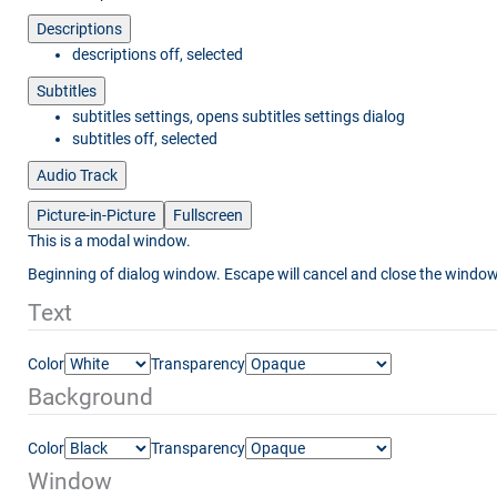
Descriptions
descriptions off
, selected
Subtitles
subtitles settings
, opens subtitles settings dialog
subtitles off
, selected
Audio Track
Picture-in-Picture
Fullscreen
This is a modal window.
Beginning of dialog window. Escape will cancel and close the window
Text
Color
Transparency
Background
Color
Transparency
Window