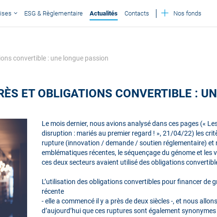
ises
ESG & Règlementaire
Actualités
Contacts
Nos fonds
ions convertible : une longue passion
RÈS ET OBLIGATIONS CONVERTIBLE : U
Le mois dernier, nous avions analysé dans ces pages (« Les 
disruption : mariés au premier regard ! », 21/04/22) les cri
rupture (innovation / demande / soutien réglementaire) et 
emblématiques récentes, le séquençage du génome et les vé
ces deux secteurs avaient utilisé des obligations convertib
L’utilisation des obligations convertibles pour financer de
récente
- elle a commencé il y a près de deux siècles -, et nous allo
d’aujourd’hui que ces ruptures sont également synonymes 