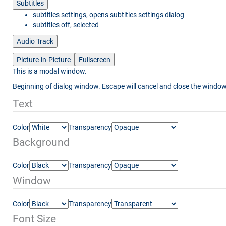
Subtitles
subtitles settings
, opens subtitles settings dialog
subtitles off
, selected
Audio Track
Picture-in-Picture
Fullscreen
This is a modal window.
Beginning of dialog window. Escape will cancel and close the window
Text
Color
Transparency
Background
Color
Transparency
Window
Color
Transparency
Font Size