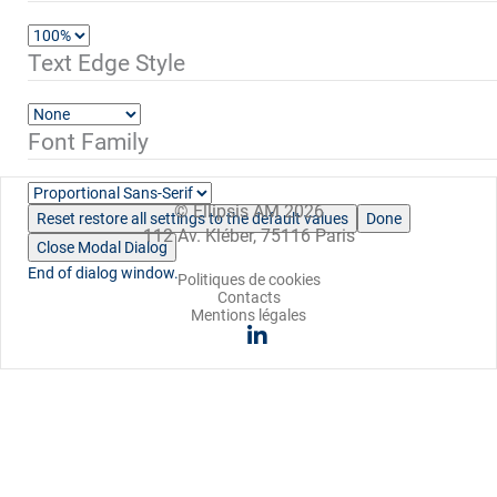
Text Edge Style
Font Family
© Ellipsis AM 2026
Reset
restore all settings to the default values
Done
112 Av. Kléber, 75116 Paris
Close Modal Dialog
End of dialog window.
Politiques de cookies
Contacts
Mentions légales