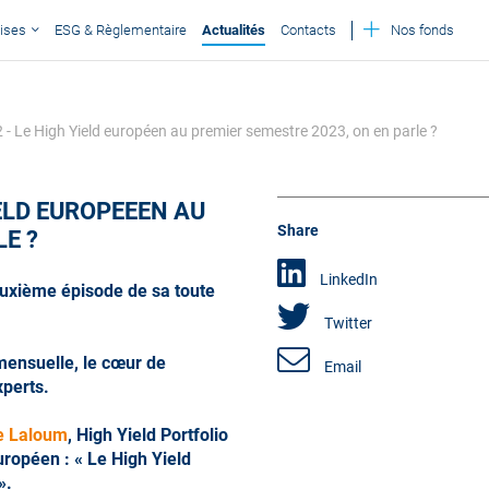
ises
ESG & Règlementaire
Actualités
Contacts
Nos fonds
Le High Yield européen au premier semestre 2023, on en parle ?
ELD EUROPEEEN AU
Share
LE
?
LinkedIn
deuxième épisode de sa toute
Twitter
mensuelle, le cœur de
Email
xperts.
e Laloum
, High Yield Portfolio
uropéen : « Le High Yield
».