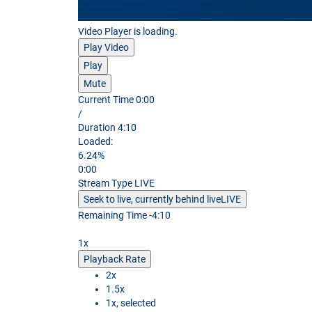
Video Player is loading.
Play Video
Play
Mute
Current Time
0:00
/
Duration
4:10
Loaded
:
6.24%
0:00
Stream Type
LIVE
Seek to live, currently behind live
LIVE
Remaining Time
-
4:10
1x
Playback Rate
2x
1.5x
1x
, selected