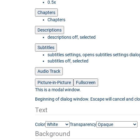
0.5x
Chapters
Chapters
Descriptions
descriptions off
, selected
Subtitles
subtitles settings
, opens subtitles settings dialo
subtitles off
, selected
Audio Track
Picture-in-Picture
Fullscreen
This is a modal window.
Beginning of dialog window. Escape will cancel and cl
Text
Color
Transparency
Background