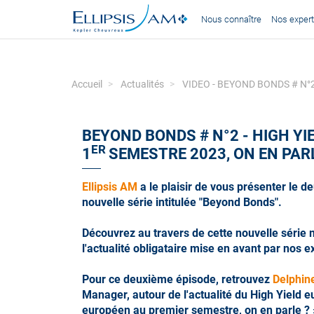
Nous connaître
Nos expert
Accueil
Actualités
VIDEO - BEYOND BONDS # N°2 - 
BEYOND BONDS # N°2 - HIGH YI
ER
1
SEMESTRE 2023, ON EN PAR
Ellipsis AM
a le plaisir de vous présenter le 
nouvelle série intitulée "Beyond Bonds".
Découvrez au travers de cette nouvelle série 
l'actualité obligataire mise en avant par nos e
Pour ce deuxième épisode, retrouvez
Delphin
Manager, autour de l'actualité du High Yield e
européen au premier semestre, on en parle ? 