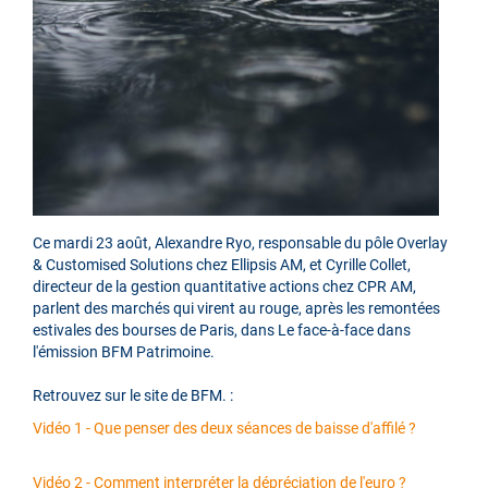
Ce mardi 23 août, Alexandre Ryo, responsable du pôle Overlay
& Customised Solutions chez Ellipsis AM, et Cyrille Collet,
directeur de la gestion quantitative actions chez CPR AM,
parlent des marchés qui virent au rouge, après les remontées
estivales des bourses de Paris, dans Le face-à-face dans
l'émission BFM Patrimoine.
Retrouvez sur le site de BFM. :
Vidéo 1 - Que penser des deux séances de baisse d'affilé ?
Vidéo 2 - Comment interpréter la dépréciation de l'euro ?