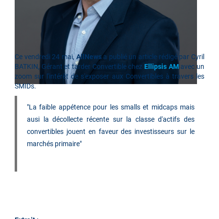
Ce
vendredi 24 mai
,
AllNews
a publié un article rédigé par Cyril
BATKIN, Gérant et tarder Convertible chez
Ellipsis AM
avec un
zoom sur l'intérêt de s'exposer aux Convertibles à travers les
SMIDs.
"La faible appétence pour les smalls et midcaps mais
ausi la décollecte récente sur la classe d'actifs des
convertibles jouent en faveur des investisseurs sur le
marchés primaire"