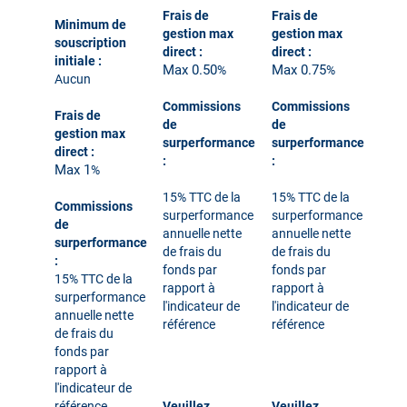
Frais de
Frais de
Minimum de
gestion max
gestion max
souscription
direct :
direct :
initiale :
Max 0.50
Max 0.75
%
%
Aucun
Commissions
Commissions
Frais de
de
de
gestion max
surperformance
surperformance
direct :
:
:
Max 1
%
15% TTC de la
15% TTC de la
Commissions
surperformance
surperformance
de
annuelle nette
annuelle nette
surperformance
de frais du
de frais du
:
fonds par
fonds par
15% TTC de la
rapport à
rapport à
surperformance
l'indicateur de
l'indicateur de
annuelle nette
référence
référence
de frais du
fonds par
rapport à
l'indicateur de
référence
​​​​​​​Veuillez
​​​​​​​Veuillez