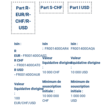
R-
Part S-CHF
Part I USD
Part
EUR/R-
CHF/R-
USD
Isin :
Isin
Isin :
:
FR001400OAR4
FR001400OAQ6
R
EUR
-
FR001400OAS2
Valeur
Valeur
R CHF
liquidative d'origine
liquidative d'origine
-
FR001400OAT0
:
:
R USD
10 000 CHF
10 000 USD
-
FR001400OAU8
Minimum de
Minimum de
Valeur
souscription
souscription
liquidative d'origine
initiale :
initiale :
:
10 000 000
1 000 000
100
CHF
USD
EUR/CHF/USD