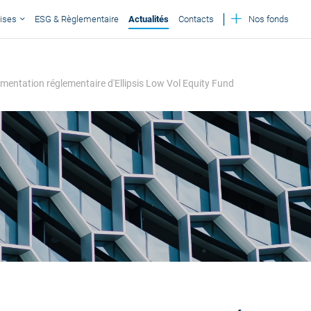
ises
ESG & Règlementaire
Actualités
Contacts
Nos fonds
umentation réglementaire d'Ellipsis Low Vol Equity Fund