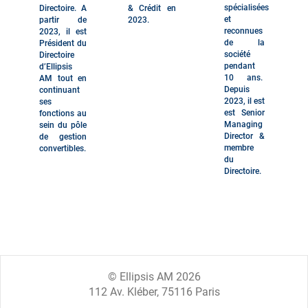
spécialisées
Directoire. A
& Crédit en
et
partir de
2023.
reconnues
2023, il est
de la
Président du
société
Directoire
pendant
d’Ellipsis
10 ans.
AM tout en
Depuis
continuant
2023, il est
ses
est Senior
fonctions au
Managing
sein du pôle
Director &
de gestion
membre
convertibles.
du
Directoire.
© Ellipsis AM 2026
112 Av. Kléber, 75116 Paris