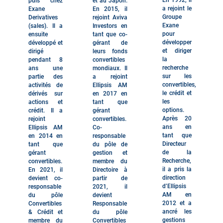
En 1992, il
puis chez
et au Japon.
a rejoint le
Exane
En 2015, il
Groupe
Derivatives
rejoint Aviva
Exane
(sales). Il a
Investors en
pour
ensuite
tant que co-
développer
développé et
gérant de
et diriger
dirigé
leurs fonds
la
pendant 8
convertibles
recherche
ans une
mondiaux. Il
sur les
partie des
a rejoint
convertibles,
activités de
Ellipsis AM
le crédit et
dérivés sur
en 2017 en
les
actions et
tant que
options.
crédit. Il a
gérant
Après 20
rejoint
convertibles.
ans en
Ellipsis AM
Co-
tant que
en 2014 en
responsable
Directeur
tant que
du pôle de
de la
gérant
gestion et
Recherche,
convertibles.
membre du
il a pris la
En 2021, il
Directoire à
direction
devient co-
partir de
d’Ellipsis
responsable
2021, il
AM en
du pôle
devient
2012 et a
Convertibles
Responsable
ancré les
& Crédit et
du pôle
gestions
membre du
Convertibles