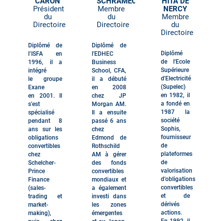
CARON
SCHRAMECK
HITA DE
Président
Membre
NERCY
du
du
Membre
Directoire
Dir
ectoire
du
Dir
ectoire
Diplômé de
Diplômé de
Diplômé
l’ISFA en
l'EDHEC
de l'Ecole
1996, il a
Business
Supérieure
intégré
School, CFA,
d'Electricité
le groupe
il a débuté
(Supelec)
Exane
en 2008
en 1982, il
en 2001. Il
chez JP
a fondé en
s'est
Morgan AM.
1987 la
spécialisé
Il a ensuite
société
pendant 8
passé 6 ans
Sophis,
ans sur les
chez
fournisseur
obligations
Edmond de
de
convertibles
Rothschild
plateformes
chez
AM à gérer
de
Schelcher-
des fonds
valorisation
Prince
convertibles
d’obligations
Finance
mondiaux et
convertibles
(sales-
a également
et de
trading et
investi dans
dérivés
market-
les zones
actions.
making),
émergentes