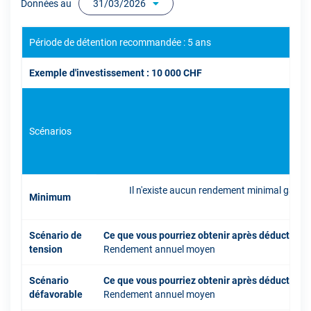
Données au
31/03/2026
Période de détention recommandée : 5 ans
Exemple d'investissement : 10 000 CHF
Scénarios
Il n'existe aucun rendement minimal garant
Minimum
inve
Scénario de
Ce que vous pourriez obtenir après déduction 
tension
Rendement annuel moyen
Scénario
Ce que vous pourriez obtenir après déduction 
défavorable
Rendement annuel moyen