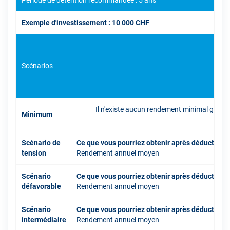
Période de détention recommandée : 5 ans
Exemple d'investissement : 10 000 CHF
Scénarios
Il n'existe aucun rendement minimal garant
Minimum
inve
Scénario de
Ce que vous pourriez obtenir après déduction 
tension
Rendement annuel moyen
Scénario
Ce que vous pourriez obtenir après déduction 
défavorable
Rendement annuel moyen
Scénario
Ce que vous pourriez obtenir après déduction 
intermédiaire
Rendement annuel moyen