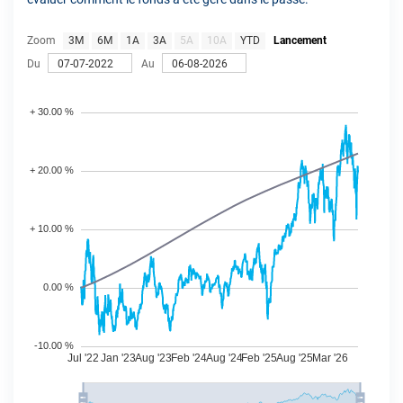
Zoom
3M
6M
1A
3A
5A
10A
YTD
Lancement
Du
Au