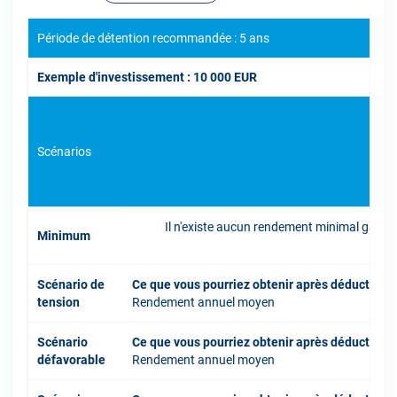
Période de détention recommandée : 5 ans
Exemple d'investissement : 10 000 EUR
Scénarios
Il n'existe aucun rendement minimal garant
Minimum
inve
Scénario de
Ce que vous pourriez obtenir après déduction 
tension
Rendement annuel moyen
Scénario
Ce que vous pourriez obtenir après déduction 
défavorable
Rendement annuel moyen