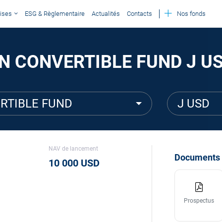
ises
ESG & Règlementaire
Actualités
Contacts
Nos fonds
ON CONVERTIBLE FUND J U
ERTIBLE FUND
J USD
NAV de lancement
Documents
10 000 USD
Prospectus