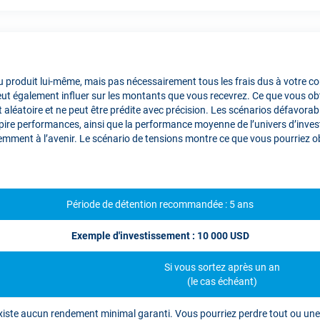
 produit lui-même, mais pas nécessairement tous les frais dus à votre cons
 peut également influer sur les montants que vous recevrez. Ce que vous 
aléatoire et ne peut être prédite avec précision. Les scénarios défavorab
t pire performances, ainsi que la performance moyenne de l’univers d’inve
emment à l’avenir. Le scénario de tensions montre ce que vous pourriez 
Période de détention recommandée : 5 ans
Exemple d'investissement : 10 000 USD
Si vous sortez après un an
(le cas échéant)
'existe aucun rendement minimal garanti. Vous pourriez perdre tout ou une