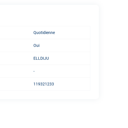
Quotidienne
Oui
ELLDIJU
-
119321233