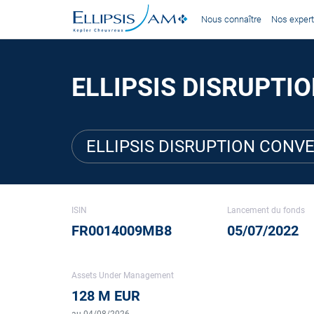
Nous connaître
Nos expert
ELLIPSIS DISRUPTI
ELLIPSIS DISRUPTION CONV
ISIN
Lancement du fonds
FR0014009MB8
05/07/2022
Assets Under Management
128 M EUR