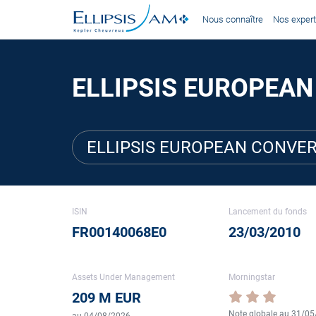
Nous connaître
Nos expert
ELLIPSIS EUROPEAN
ELLIPSIS EUROPEAN CONVER
ISIN
Lancement du fonds
FR00140068E0
23/03/2010
Assets Under Management
Morningstar
209 M EUR
Note globale au 31/0