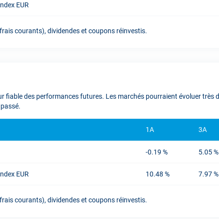
 Index EUR
rais courants), dividendes et coupons réinvestis.
 fiable des performances futures. Les marchés pourraient évoluer très di
 passé.
1A
3A
-0.19 %
5.05 %
 Index EUR
10.48 %
7.97 %
rais courants), dividendes et coupons réinvestis.