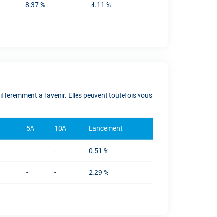
8.37 %
4.11 %
fféremment à l’avenir. Elles peuvent toutefois vous
5A
10A
Lancement
-
-
0.51 %
-
-
2.29 %