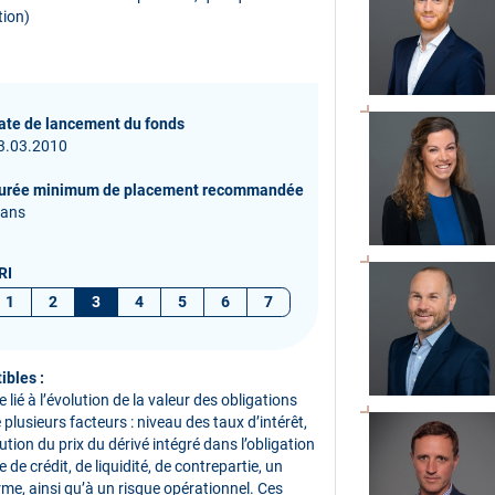
tion)
ate de lancement du fonds
3.03.2010
urée minimum de placement recommandée
 ans
RI
1
2
3
4
5
6
7
ibles :
lié à l’évolution de la valeur des obligations
plusieurs facteurs : niveau des taux d’intérêt,
tion du prix du dérivé intégré dans l’obligation
 de crédit, de liquidité, de contrepartie, un
terme, ainsi qu’à un risque opérationnel. Ces